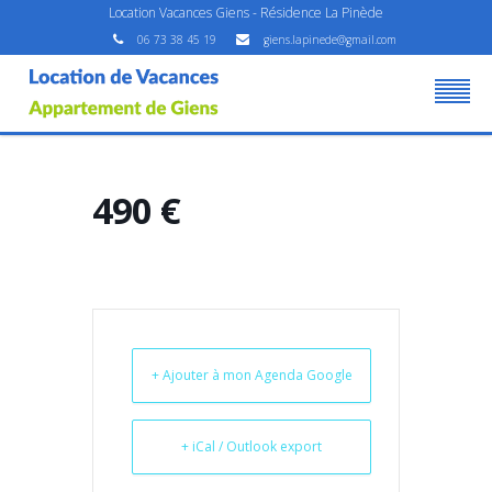
Location Vacances Giens - Résidence La Pinède
06 73 38 45 19
giens.lapinede@gmail.com
490 €
+ Ajouter à mon Agenda Google
+ iCal / Outlook export