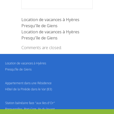
Location de vacances à Hyères
Presqu'île de Giens
Location de vacances à Hyères
Presqu'île de Giens
Comments are closed.
Location de vacances à Hyères
Presqu’île de Giens
Appartement dans une Résidence
Hôtel de la Pinède dans le Var (83)
Station balnéaire face "aux Iles d'Or"
Porquerolles, Port Cros, Ile du levant