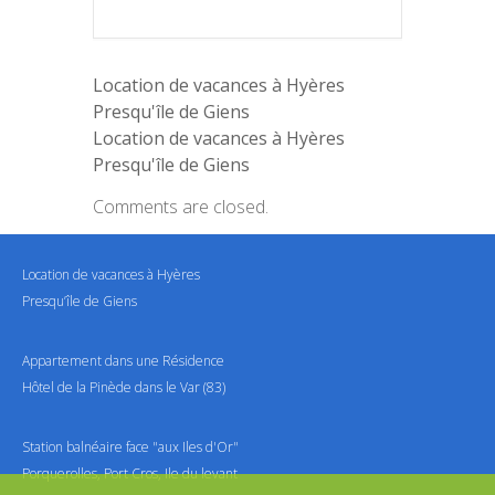
Location de vacances à Hyères
Presqu'île de Giens
Location de vacances à Hyères
Presqu'île de Giens
Comments are closed.
Location de vacances à Hyères
Presqu’île de Giens
Appartement dans une Résidence
Hôtel de la Pinède dans le Var (83)
Station balnéaire face "aux Iles d'Or"
Porquerolles, Port Cros, Ile du levant