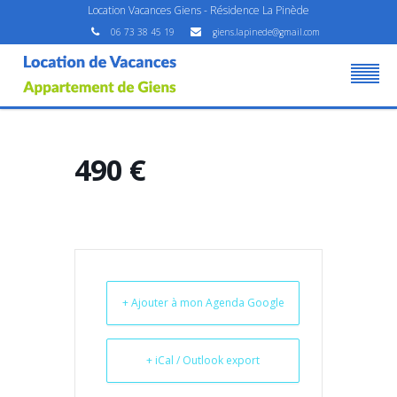
Location Vacances Giens - Résidence La Pinède
06 73 38 45 19
giens.lapinede@gmail.com
490 €
+ Ajouter à mon Agenda Google
+ iCal / Outlook export