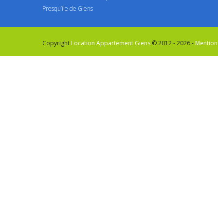
Presqu’île de Giens
Copyright
Location Appartement Giens
© 2012 - 2026 -
Mention