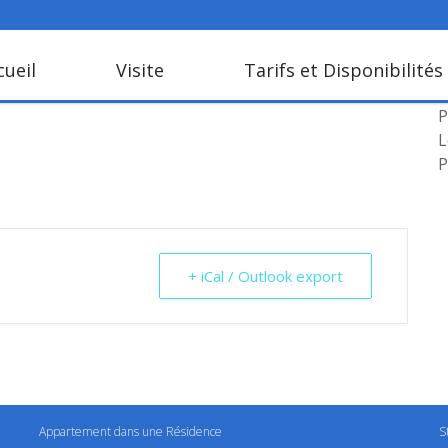
cueil
Visite
Tarifs et Disponibilités
L
P
L
P
+ iCal / Outlook export
Appartement dans une Résidence
S