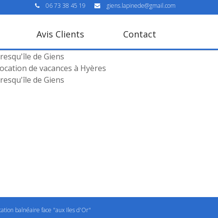
06 73 38 45 19
giens.lapinede@gmail.com
Avis Clients
Contact
ocation de vacances à Hyères
resqu'île de Giens
ocation de vacances à Hyères
resqu'île de Giens
tation balnéaire face "aux Iles d'Or"