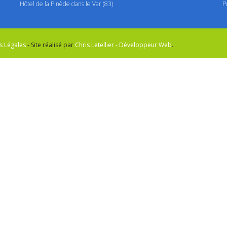
Hôtel de la Pinède dans le Var (83)
P
s Légales
- Site réalisé par
Chris Letellier - Développeur Web
.