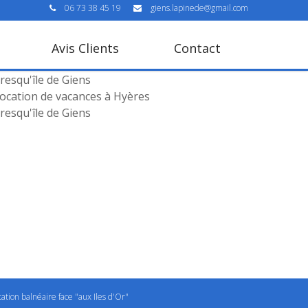
06 73 38 45 19
giens.lapinede@gmail.com
Avis Clients
Contact
ocation de vacances à Hyères
resqu'île de Giens
ocation de vacances à Hyères
resqu'île de Giens
tation balnéaire face "aux Iles d'Or"