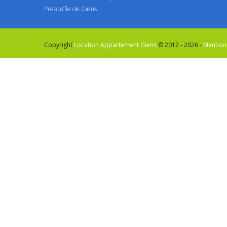
Presqu’île de Giens
Copyright
Location Appartement Giens
© 2012 - 2026 -
Mention