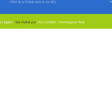
Hôtel de la Pinède dans le Var (83)
P
s Légales
- Site réalisé par
Chris Letellier - Développeur Web
.