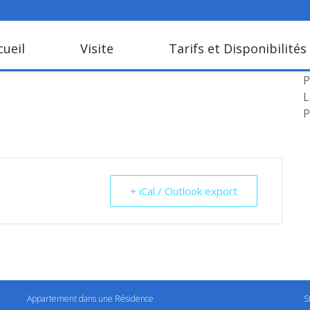
cueil
Visite
Tarifs et Disponibilités
L
P
L
P
+ iCal / Outlook export
Appartement dans une Résidence
S