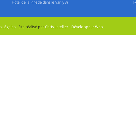
Hôtel de la Pinède dans le Var (83)
P
s Légales
- Site réalisé par
Chris Letellier - Développeur Web
.