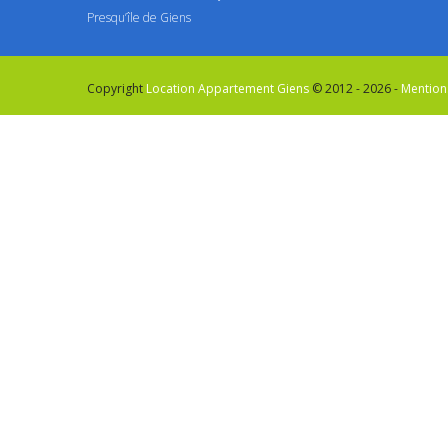
Presqu’île de Giens
Copyright
Location Appartement Giens
© 2012 - 2026 -
Mention