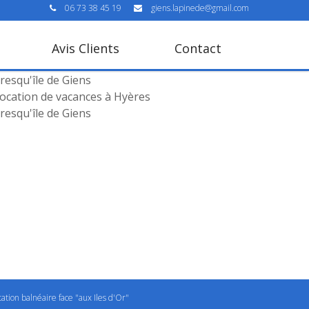
06 73 38 45 19
giens.lapinede@gmail.com
Avis Clients
Contact
ocation de vacances à Hyères
resqu'île de Giens
ocation de vacances à Hyères
resqu'île de Giens
tation balnéaire face "aux Iles d'Or"