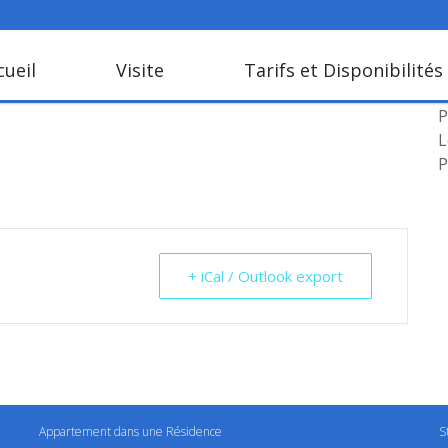
cueil
Visite
Tarifs et Disponibilités
L
P
L
P
+ iCal / Outlook export
Appartement dans une Résidence
S