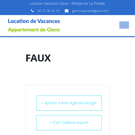
Location Vacances Giens - Résidence La Pinède
06 73 38 45 19
giens.lapinede@gmail.com
FAUX
+ Ajouter à mon Agenda Google
+ iCal / Outlook export