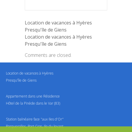
Location de vacances à Hyères
Presqu'île de Giens
Location de vacances à Hyères
Presqu'île de Giens
Comments are closed.
Location de vacances à Hyères
Presqu’île de Giens
Appartement dans une Résidence
Hôtel de la Pinède dans le Var (83)
Station balnéaire face "aux Iles d'Or"
Porquerolles, Port Cros, Ile du levant