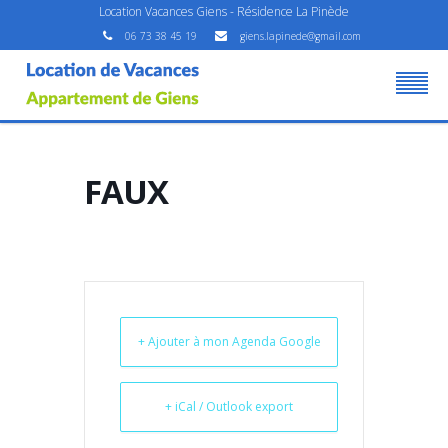
Location Vacances Giens - Résidence La Pinède
06 73 38 45 19
giens.lapinede@gmail.com
FAUX
+ Ajouter à mon Agenda Google
+ iCal / Outlook export