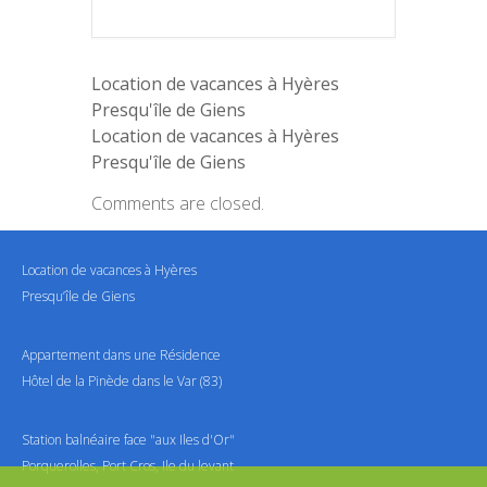
Location de vacances à Hyères
Presqu'île de Giens
Location de vacances à Hyères
Presqu'île de Giens
Comments are closed.
Location de vacances à Hyères
Presqu’île de Giens
Appartement dans une Résidence
Hôtel de la Pinède dans le Var (83)
Station balnéaire face "aux Iles d'Or"
Porquerolles, Port Cros, Ile du levant