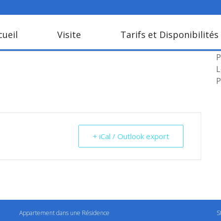
cueil
Visite
Tarifs et Disponibilités
L
P
L
P
+ iCal / Outlook export
Appartement dans une Résidence
S