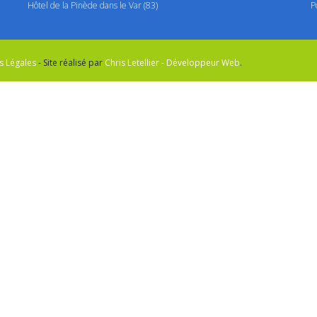
Hôtel de la Pinède dans le Var (83)
P
s Légales
- Site réalisé par
Chris Letellier - Développeur Web
.