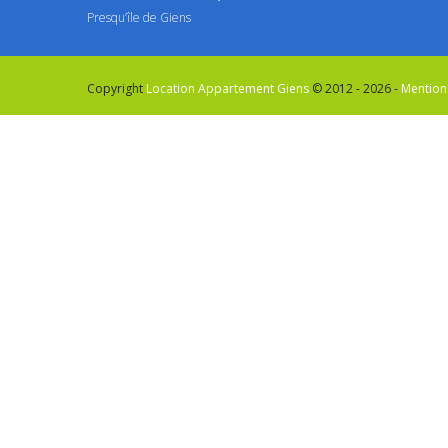
Presqu’île de Giens
Copyright
Location Appartement Giens
© 2012 - 2026 -
Mention