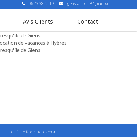
06 73 38 45 19
giens.lapinede@gmail.com
Avis Clients
Contact
ocation de vacances à Hyères
resqu'île de Giens
ocation de vacances à Hyères
resqu'île de Giens
tation balnéaire face "aux Iles d'Or"