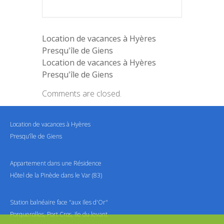
Location de vacances à Hyères
Presqu'île de Giens
Location de vacances à Hyères
Presqu'île de Giens
Comments are closed.
Location de vacances à Hyères
Presqu’île de Giens
Appartement dans une Résidence
Hôtel de la Pinède dans le Var (83)
Station balnéaire face "aux Iles d'Or"
Porquerolles, Port Cros, Ile du levant