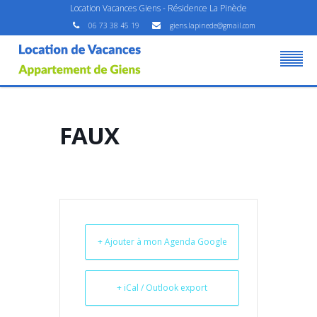
Location Vacances Giens - Résidence La Pinède
06 73 38 45 19
giens.lapinede@gmail.com
FAUX
+ Ajouter à mon Agenda Google
+ iCal / Outlook export