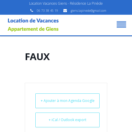
Location Vacances Giens - Résidence La Pinède
06 73 38 45 19
giens.lapinede@gmail.com
FAUX
+ Ajouter à mon Agenda Google
+ iCal / Outlook export