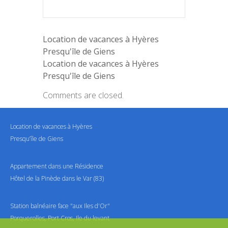
Location de vacances à Hyères
Presqu'île de Giens
Location de vacances à Hyères
Presqu'île de Giens
Comments are closed.
Location de vacances à Hyères
Presqu’île de Giens
Appartement dans une Résidence
Hôtel de la Pinède dans le Var (83)
Station balnéaire face "aux Iles d'Or"
Porquerolles, Port Cros, Ile du levant